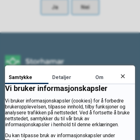
Ja
Nei
Samtykke
Detaljer
Om
Vi bruker informasjonskapsler
Vi bruker informasjonskapsler (cookies) for å forbedre
Kontakt oss
brukeropplevelsen, tilpasse innhold, tilby funksjoner og
analysere trafikken på nettstedet. Ved å fortsette å bruke
Telefon: 62 54 49 10
nettstedet, samtykker du til vår bruk av
informasjonskapsler i henhold til denne erklæringen.
Send e-post
Du kan tilpasse bruk av informasjonskapsler under