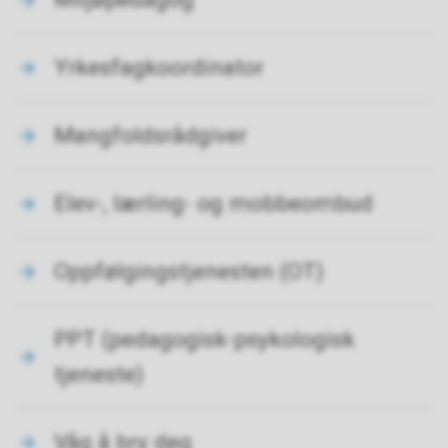
Yrkesfagkoordinator
Mangfoldsrådgiver
Elev-, lærling- og mobbeombud
Oppfølgingstjenesten (OT)
PPT (pedagogisk-psykologisk
tjeneste)
Våg å bry deg