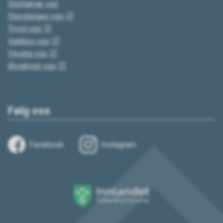
Storhamar vgs
Storsteigen vgs
Trysil vgs
Valdres vgs
Vinstra vgs
Øvrebyen vgs
Følg oss
Facebook
Instagram
Innlandet
fylkeskommune