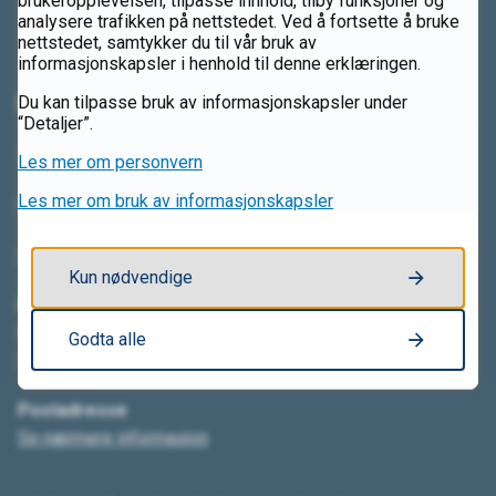
brukeropplevelsen, tilpasse innhold, tilby funksjoner og
analysere trafikken på nettstedet. Ved å fortsette å bruke
nettstedet, samtykker du til vår bruk av
informasjonskapsler i henhold til denne erklæringen.
Kontakt oss
Du kan tilpasse bruk av informasjonskapsler under
“Detaljer”.
Telefon: 62 54 49 10
Les mer om personvern
Les mer om bruk av informasjonskapsler
Send e-post
Send sikker digital post
Kun nødvendige
Besøksadresse
Mabel Sandbergs veg 25
Godta alle
2315 Hamar
Postadresse
Se nærmere informasjon