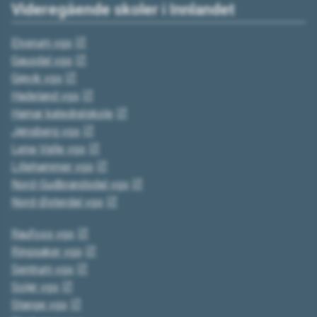
Videregående skoler i Innlandet
Elverum vgs
Gausdal vgs
Gjøvik vgs
Hadeland vgs
Hamar katedralskole
Jønsberg vgs
Lena-Valle vgs
Lillehammer vgs
Nord-Gudbrandsdal vgs
Nord-Østerdal vgs
Raufoss vgs
Ringsaker vgs
Sentrum vgs
Solør vgs
Stange vgs