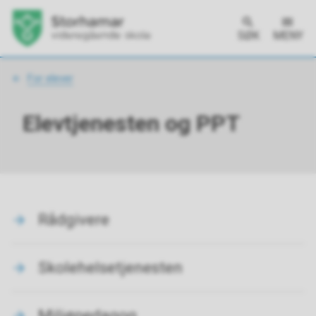
SØK
MENY
Du
For elever
er
her:
Elevtjenesten og PPT
Rådgivere
Skolehelsetjenesten
Miljøpedagog