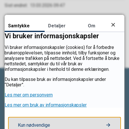
Sist endret
13.03.2026 09.47
Samtykke
Detaljer
Om
Fant du det du lette etter?
Vi bruker informasjonskapsler
Ja
Nei
Vi bruker informasjonskapsler (cookies) for å forbedre
brukeropplevelsen, tilpasse innhold, tilby funksjoner og
analysere trafikken på nettstedet. Ved å fortsette å bruke
nettstedet, samtykker du til vår bruk av
informasjonskapsler i henhold til denne erklæringen.
Du kan tilpasse bruk av informasjonskapsler under
“Detaljer”.
Les mer om personvern
Les mer om bruk av informasjonskapsler
Kun nødvendige