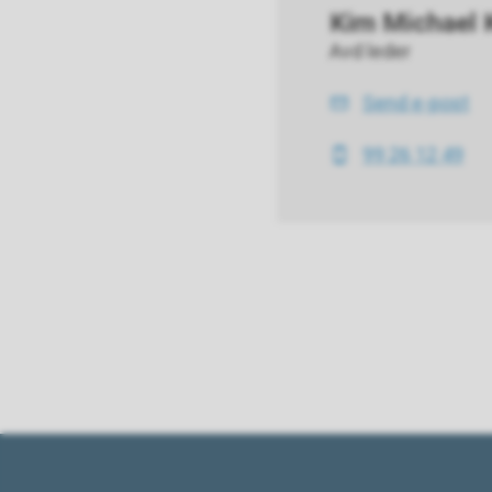
Kim Michael 
Avd leder
Send e-post
E-
post
99 26 12 49
Mobil