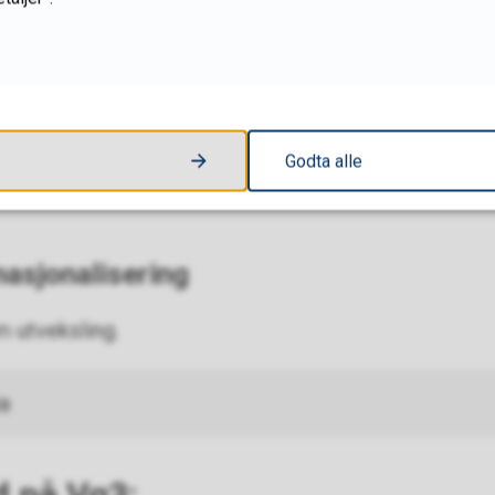
nditor
 eget konditori/bakeri som oppfyller kravene for å
er og konditor.
Godta alle
d med det lokale næringslivet. I tillegg til utplasser
nasjonalisering
 utveksling.
ia