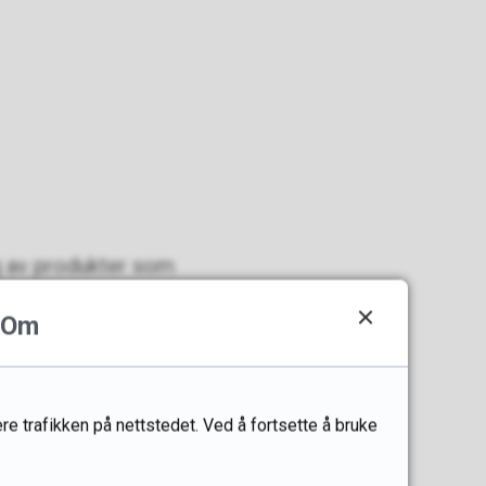
g av produkter som
duksjon og til slutt
Om
 arrangerer åpen
opulært arrangement for
re trafikken på nettstedet. Ved å fortsette å bruke