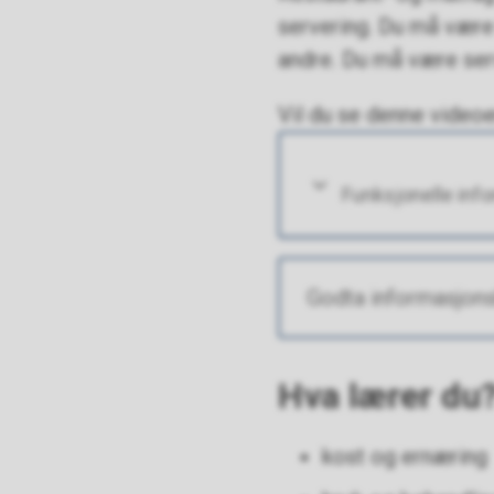
servering. Du må være
andre. Du må være ser
Vil du se denne video
Funksjonelle inf
Godta informasjons
Hva lærer du
kost og ernæring