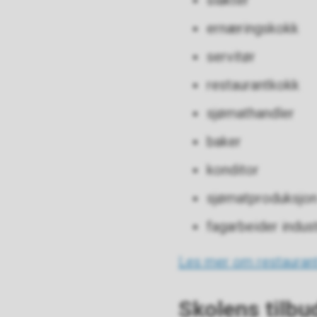
slakter
ernæringskokk
servitør
restaurantkokk
sjømathandler
baker
konditor
sjømatproduksjo
fagarbeider indus
Les mer om restaurant
Skolens tilbu