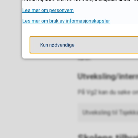
Vg2 baker og ko
Les mer om personvern
Les mer om bruk av informasjonskapsler
Skolen er utstyrt med
nye Vg2-løpet med bak
Kun nødvendige
Vi har et tett samarbei
turer.
Utveksling/inter
På Vg2 kan du søke om
Utveksling til Tsjekk