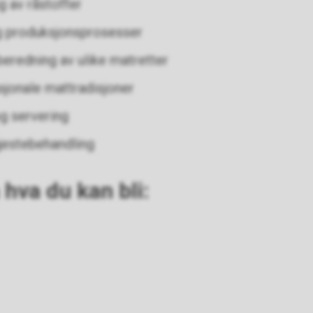
g av råstoffer
 produksjonsprosesser
beredning av ulike matretter
sjonale mattradisjoner
g servering
jestebehandling
hva du kan bli: