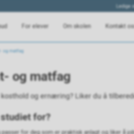
Ledige s
bud
For elever
Om skolen
Kontakt o
- og matfag
t- og matfag
i kosthold og ernæring? Liker du å tilbere
studiet for?
 passer for deg som er praktisk anlagt og liker å 