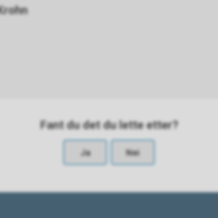
Krohn
Fant du det du lette etter?
Ja
Nei