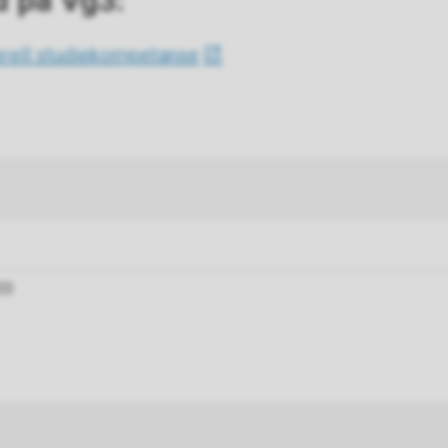
d på Vg3:
erell studiekompetanse
20