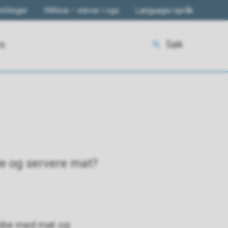
tillinger
INNsia – elever i vgs
Language/språk
ss
Søk
de og servere mat?
jobbe med mat og