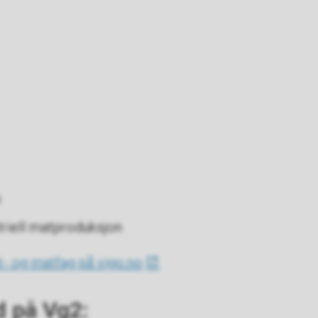
n
triell matproduksjon
- og matfag på vigo.no
d på Vg2: