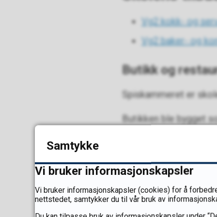
Vg2 kokk- og serv
Vg2 baker- og ko
Butikk og restau
Spiskammeret er skole
Butikken ble bygget s
elevene på skolen prod
Samtykke
salg av produkter.
Vi bruker informasjonskapsler
Restauranten ble puss
restaurant flere gange
Vi bruker informasjonskapsler (cookies) for å forbedre
nettstedet, samtykker du til vår bruk av informasjonsk
eksterne gjester.
Du kan tilpasse bruk av informasjonskapsler under “De