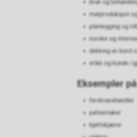
bruk og behandlin
matproduksjon og
planlegging og til
norske og interna
dekking av bord o
etikk og kunde-/g
Eksempler på 
ferskvarehandler
pølsemaker
kjøttskjærer