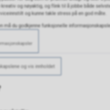
 kreativ og nøyaktig, og flink til å jobbe både sel
viceinnstilt og kunne takle stress på en god måte.
en må du godkjenne funksjonelle informasjonskapsle
ormasjonskapsler
kapslene og vis innholdet
?