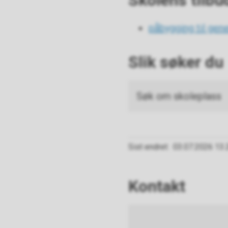
Skolens tilbu
påbygging til gen
Slik søker du
Søk om skoleplass
Sist endret
03.07.2026 13.
Kontakt