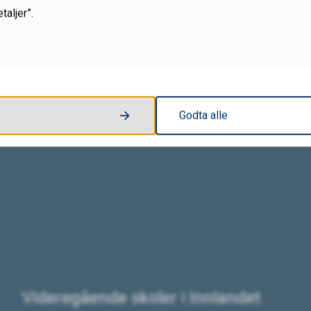
taljer”.
Fant du det du lette etter?
Ja
Nei
Godta alle
Videregående skoler i Innlandet