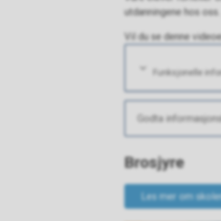
utdanningene hos oss
Vil du se denne video
Funksjonelle inf
Godta informasjons
Brosjyre
Les mer om skolen 