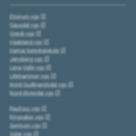
Elverum vgs
Gausdal vgs
Gjøvik vgs
Hadeland vgs
Hamar katedralskole
Jønsberg vgs
Lena-Valle vgs
Lillehammer vgs
Nord-Gudbrandsdal vgs
Nord-Østerdal vgs
Raufoss vgs
Ringsaker vgs
Sentrum vgs
Solør vgs