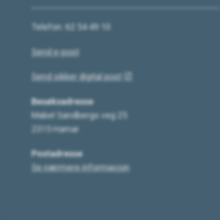
Telefon: 62 54 49 10
Send e-post
Send sikker digital post
Besøksadresse
Mabel Sandbergs veg 25
2315 Hamar
Postadresse
Se nærmere informasjon